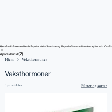
Hjem
Butikk
Smertestillende
Psykisk Helse
Steroider og Peptider
Søvnmedisin
Vekttap
Kontakt Oss
Bl
Apotekbutikk
Hjem
Veksthormoner
Veksthormoner
3 produkter
Filtrer og sorter