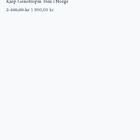
Kjøp Genotropin 16iu i Norge
Vanlig pris
Salgspris
2 100,00 kr
1 800,00 kr