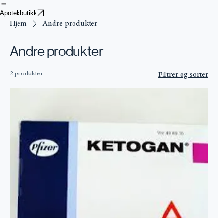
Hjem
Butikk
Smertestillende
Psykisk Helse
Steroider og Peptider
Søvnmedisin
Vekttap
Kontakt Oss
Bl
Apotekbutikk
Hjem
Andre produkter
Andre produkter
2 produkter
Filtrer og sorter