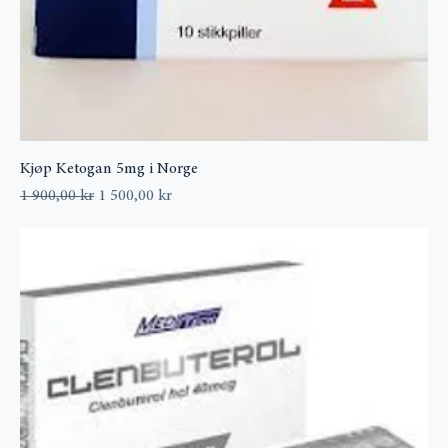
Kjøp Ketogan 5mg i Norge
Vanlig pris
Salgspris
1 900,00 kr
1 500,00 kr