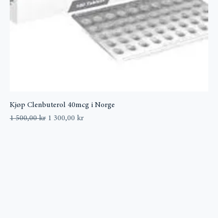
Kjøp Clenbuterol 40mcg i Norge
Vanlig pris
Salgspris
1 500,00 kr
1 300,00 kr