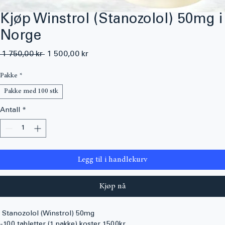
Kjøp Winstrol (Stanozolol) 50mg i
Norge
Vanlig
Salgspris
 1 750,00 kr 
1 500,00 kr
pris
Pakke
*
Pakke med 100 stk
Antall
*
Legg til i handlekurv
Kjøp nå
 Stanozolol (Winstrol) 50mg