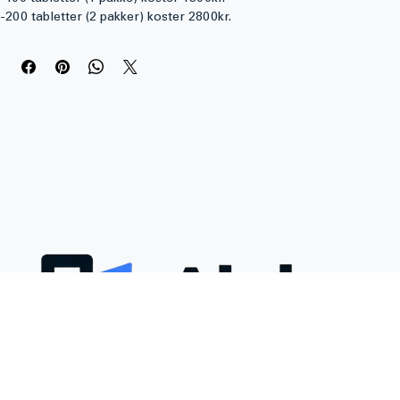
-100 tabletter (1 pakke) koster 1500kr.
-200 tabletter (2 pakker) koster 2800kr.
-500 tabletter (5 pakninger) koster 6000kr.
Kontakt oss for å kjøpe dette produktet eller for å få mer 
informasjon om Stanozolol (Winstrol) via e-postadressen 
nedenfor: 
kontakt@alphaapotek.net
Stanozolol er et syntetisk anabolsk steroid som er kjent for sine 
evner til å forbedre muskelmasse, styrke og atletisk ytelse. Det 
brukes oftest av idrettsutøvere og kroppsbyggere som ønsker å 
oppnå raskere resultater i treningsprogrammet sitt.
Hva er Stanozolol?
Stanozolol, ofte kjent under merkenavnet Winstrol, er et derivat 
av dihydrotestosteron (DHT) og skiller seg fra mange andre 
anabole steroider ved å ha en lavere androgene aktivitet. Dette 
gjør Stanozolol til et populært valg for de som ønsker å bygge 
muskelmasse samtidig som de reduserer kroppsfett. Med sin evne 
til å forbedre prestasjonen og utholdenheten, er Stanozolol ofte 
brukt av idrettsutøvere i hurtige idretter.