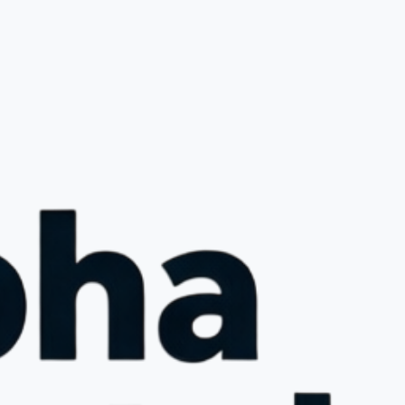
handlingen.
legemidler, kan Testosterone Propionate ha bivirkninger. Vanlige 
 inkluderer akne, væskeansamling, humørsvingninger og økt 
. Alvorligere bivirkninger kan omfatte høyt blodtrykk, 
er og negative endringer i kolesterolnivået. Det er avgjørende å 
entuelle uvanlige symptomer til legen din umiddelbart.
osterone Propionate fra ALPHA APOTEK
OTEK kan du enkelt bestille Testosterone Propionate trygt og 
tilbyr garantert levering, slik at du kan motta medisinen din uten 
r brukervennlige nettside gjør bestillingsprosessen enkel, og vårt 
m står alltid klare til å hjelpe deg med eventuelle spørsmål.
 Propionate er en effektiv behandling for menn som opplever 
ttet til lave testosteronnivåer og ønsker å øke muskelmasse. 
uk og veiledning fra helsepersonell kan Testosterone Propionate gi 
bedringer i livskvalitet og fysisk ytelse. Bestill din Testosterone 
os ALPHA APOTEK i dag, og opplev trygg og effektiv levering over 
erone Propionate 100mg/ml i Norge