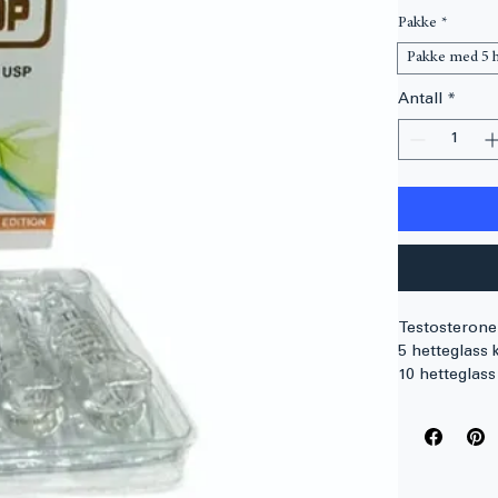
 1 800,00 kr
Pakke
*
Pakke med 5 h
Antall
*
Testosterone
5 hetteglass 
10 hetteglass
25 hetteglass
Kontakt oss f
Testosterone