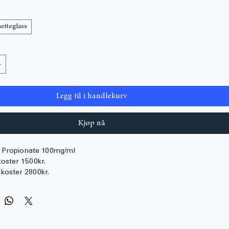
 
1 500,00 kr
pris
etteglass
Legg til i handlekurv
Kjøp nå
 Propionate 100mg/ml
koster 1500kr.
 koster 2800kr.
 koster 6000kr.
or å kjøpe dette produktet eller for å få mer informasjon om 
 Propionate via e-postadressen nedenfor: