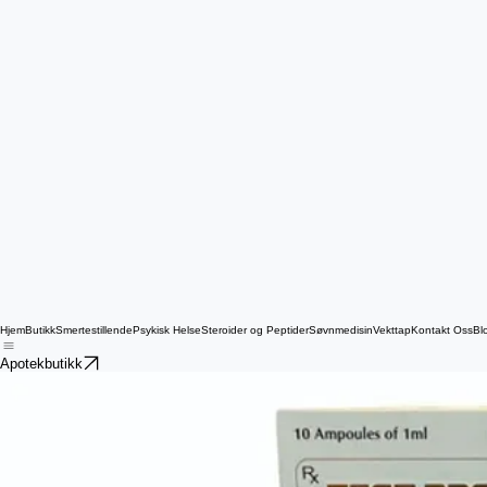
Hjem
Butikk
Smertestillende
Psykisk Helse
Steroider og Peptider
Søvnmedisin
Vekttap
Kontakt Oss
Bl
Apotekbutikk