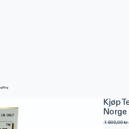
og
Blog
Kjøp T
Norge