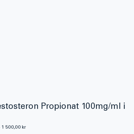
estosteron Propionat 100mg/ml i
Vanlig
Salgspris