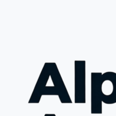
spesifikke be
Bivirkninger
Som med alle 
bivirkninger
aggressivitet
hjerteproblem
rapportere ev
Bestill Test
Hos ALPHA AP
effektivt. Vi 
problemer. Vå
dedikerte tea
Konklusjon
Testosterone
problemer kny
Med riktig br
betydelige for
Propionate h
hele Norge!
Kjøp Testost