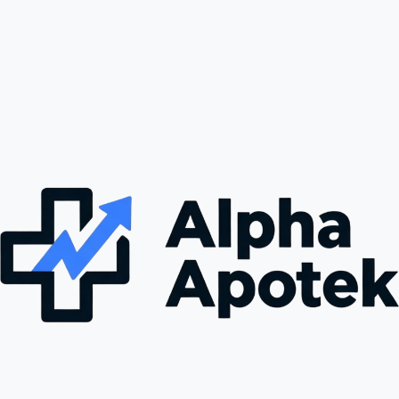
hjerteproblemer, høyere blodtrykk, og endringer i humør. Det er 
viktig å overvåke helsen din nøye og kontakte legen din 
umiddelbart dersom du opplever alvorlige eller bekymrende 
symptomer.
Bestill Slimex fra ALPHA APOTEK
Hos ALPHA APOTEK kan du enkelt bestille Slimex trygt og 
effektivt. Vi tilbyr garantert levering, slik at du kan motta 
medisinen din uten problemer. Vår brukervennlige nettside gjør 
bestillingsprosessen enkel, og vårt dedikerte team er alltid 
tilgjengelige for å svare på spørsmål og hjelpe deg med 
bestillingen din.
Konklusjon
Slimex er et nyttig verktøy for personer som ønsker å oppnå 
vekttap og forbedre sin generelle helse. Med riktig bruk og 
veiledning fra helsepersonell kan Slimex bidra til betydelige 
resultater i vekttapsreisen. Bestill din Slimex hos ALPHA APOTEK i 
dag, og opplev trygg og effektiv levering over hele Norge!
Kjøp Slimex Forte 15mg i Norge