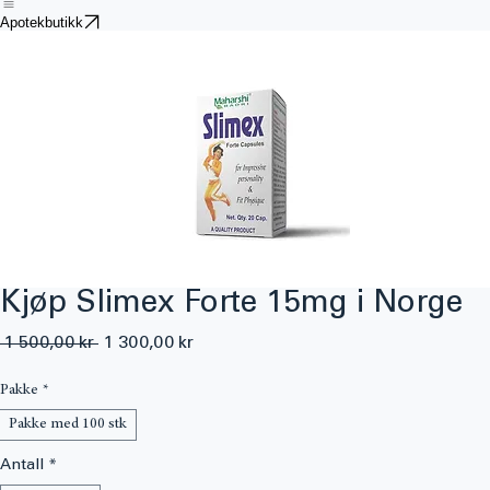
Hjem
Butikk
Smertestillende
Psykisk Helse
Steroider og Peptider
Søvnmedisin
Vekttap
Kontakt Oss
Bl
Apotekbutikk
Kjøp Slimex Forte 15mg i Norge
Vanlig
Salgspris
 1 500,00 kr 
1 300,00 kr
pris
Pakke
*
Pakke med 100 stk