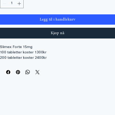
Antall
*
Legg til i handlekurv
Kjøp nå
Slimex Forte 15mg
100 tabletter koster 1300kr
200 tabletter koster 2400kr
500 tabletter koster 5500kr
Kontakt oss for å kjøpe dette produktet eller for å få mer 
informasjon om Clenbuterol piller via e-postadressen nedenfor: 
kontakt@alphaapotek.net
Slimex (aktiv ingrediens: sibutramin) er et legemiddel som brukes 