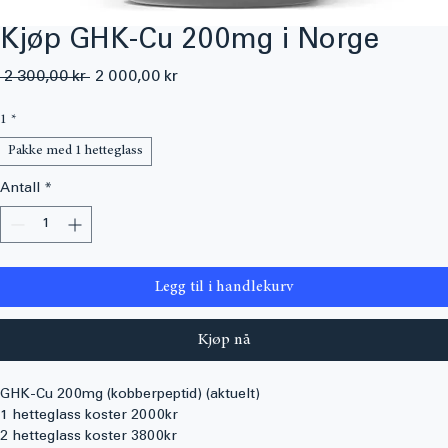
Kjøp GHK-Cu 200mg i Norge
Vanlig
Salgspris
 2 300,00 kr 
2 000,00 kr
pris
1
*
Pakke med 1 hetteglass
Antall
*
Legg til i handlekurv
Kjøp nå
GHK-Cu 200mg (kobberpeptid) (aktuelt)
1 hetteglass koster 2000kr