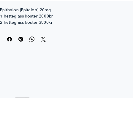
Epithalon (Epitalon) 20mg
1 hetteglass koster 2000kr
2 hetteglass koster 3800kr
5 hetteglass ksoter 9000kr
Kontakt vår selger via e-post for å kjøpe dette produktet. Her 
under er selger vår e-postadresse:
kontakt@midnattssolapotek.com
Epithalon (også kjent som Epitalon) 20 mg er et syntetisk peptid 
som har blitt anerkjent for sine potensielle anti-aldringseffekter 
og evne til å fremme cellefornyelse. Dette peptidet brukes ofte av 
personer som ønsker å forbedre sin helse og velvære, samt 
støtte kroppens livslange funksjoner.
Hva er Epithalon (Epitalon) 20 mg?
Epithalon er et tetrapeptid som stimulerer produksjonen av 
telomerase, et enzym som bidrar til å forlenge telomerene på 
kromosomene. Ved å beskytte og forlenge telomerene, bidrar 