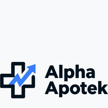
Cenforce er en PDE5-hemmere, som virker ved å øke 
blodstrømmen til penis ved å hemme enzymet fosfodiesterase 
type 5. Når mannen er seksuelt stimulert, fører dette til en 
ereksjon ved å slappe av blodkarene og tillate mer blod å fylle 
penis. Cenforce kan gi økt selvtillit og tilfredshet i seksuelle 
forhold.
Hvordan Bruke Cenforce
Cenforce tas vanligvis i tablettform, og anbefalt dose for de fleste 
menn er 50 mg, som kan justeres opp eller ned avhengig av 
individuelle behov og toleranse. Den bør inntas omtrent 30 
minutter før seksuell aktivitet, og effekten varer vanligvis i 4 til 6 
timer. Det er viktig å følge legens anvisninger for dosering og ikke 
overskride anbefalt dose.
Bivirkninger
Som med alle legemidler, kan Cenforce ha bivirkninger. Vanlige 
bivirkninger inkluderer hodepine, ansiktsrødme, 
fordøyelsesbesvær, og nesetetthet. I sjeldne tilfeller kan 
alvorligere bivirkninger forekomme, som tap av syn eller hørsel, 
samt priapisme (langvarig og smertefull ereksjon). Det er viktig å 
kontakte lege dersom du opplever uvanlige eller alvorlige 
symptomer.
Bestill Cenforce fra ALPHA APOTEK