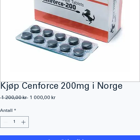
Kjøp Cenforce 200mg i Norge
Vanlig
Salgspris
 1 200,00 kr 
1 000,00 kr
pris
Antall
*