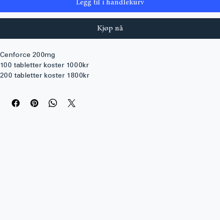
Legg til i handlekurv
Kjøp nå
Cenforce 200mg
100 tabletter koster 1000kr
200 tabletter koster 1800kr
500 tabletter koster 3400kr
For bestilling av dette produktet, vennligst kontakt vår selger ved 
å sende en melding til denne e-postadressen: 
kontakt@alphaapotek.net
Cenforce (aktiv ingrediens: sildenafil) er et legemiddel som brukes 
til behandling av erektil dysfunksjon (ED) hos menn. Det er kjent 
for sin raske virkning og evne til å hjelpe menn med å oppnå og 
opprettholde ereksjoner under seksuell stimulering.
Hva er Cenforce?