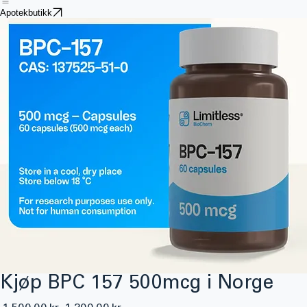
Hjem
Butikk
Smertestillende
Psykisk Helse
Steroider og Peptider
Søvnmedisin
Vekttap
Kontakt Oss
Bl
Apotekbutikk
Kjøp BPC 157 500mcg i Norge