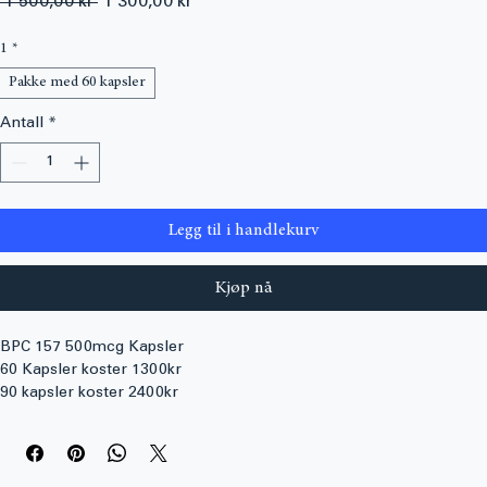
Vanlig
Salgspris
 1 500,00 kr 
1 300,00 kr
pris
1
*
Pakke med 60 kapsler
Antall
*
Legg til i handlekurv
Kjøp nå
BPC 157 500mcg Kapsler
60 Kapsler koster 1300kr
90 kapsler koster 2400kr
120 kapsler koster 4500kr
Kontakt vår selger via e-post for å kjøpe dette produktet. Her 