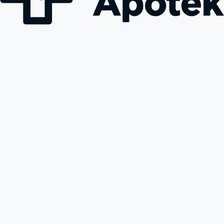
helse. Med riktig bruk og veiledning fra helsepersonell kan BPC 
157 bidra til betydelige resultater i rehabilitering og velvære. 
Bestill din BPC 157 hos ALPHA APOTEK i dag, og opplev trygg og 
effektiv levering over hele Norge!
Kjøp BPC 157 500mcg i Norge