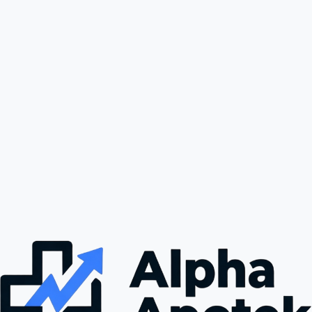
tilnærming vil være å injisere mellom 250 mcg og 500 mcg per 
dag, avhengig av type og alvorlighetsgrad av skaden som 
behandles. Injeksjonen kan gjøres direkte i området med skade for 
best mulige resultater, og det er viktig å følge legens instruksjoner 
for optimal effekt.
Bivirkninger
BPC 157 anses generelt som trygt, men som med alle legemidler 
og kosttilskudd kan bivirkninger oppstå. Vanlige bivirkninger 
inkluderer mild irritasjon på injeksjonsstedet, hodepine og 
gastrointestinalt ubehag. I sjeldne tilfeller kan det oppstå allergiske 
reaksjoner. Det er viktig å overvåke helsen din og kontakte 
helsepersonell hvis du opplever uvanlige symptomer.
Bestill BPC 157 500 mcg fra ALPHA APOTEK
Hos ALPHA APOTEK kan du enkelt bestille BPC 157 500 mcg trygt 
og effektivt. Vi tilbyr garantert levering, slik at du kan motta 
produktene dine uten problemer. Vår brukervennlige nettside gjør 
bestillingsprosessen enkel, og vårt dedikerte team er alltid 
tilgjengelige for å svare på spørsmål og hjelpe deg med 
bestillingen din.
Konklusjon
BPC 157 500 mcg er en effektiv løsning for personer som ønsker 
å støtte helbredelsesprosessen etter skader og forbedre generell 